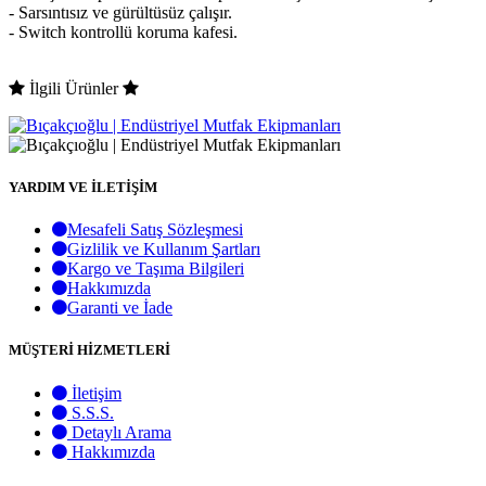
- Sarsıntısız ve gürültüsüz çalışır.
- Switch kontrollü koruma kafesi.
İlgili Ürünler
YARDIM VE İLETİŞİM
Mesafeli Satış Sözleşmesi
Gizlilik ve Kullanım Şartları
Kargo ve Taşıma Bilgileri
Hakkımızda
Garanti ve İade
MÜŞTERİ HİZMETLERİ
İletişim
S.S.S.
Detaylı Arama
Hakkımızda