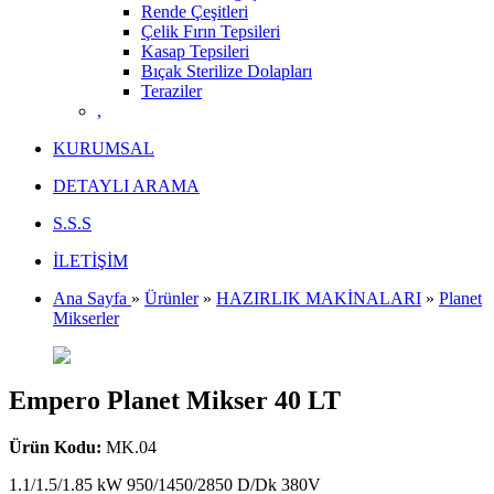
Rende Çeşitleri
Çelik Fırın Tepsileri
Kasap Tepsileri
Bıçak Sterilize Dolapları
Teraziler
,
KURUMSAL
DETAYLI ARAMA
S.S.S
İLETİŞİM
Ana Sayfa
»
Ürünler
»
HAZIRLIK MAKİNALARI
»
Planet
Mikserler
Empero Planet Mikser 40 LT
Ürün Kodu:
MK.04
1.1/1.5/1.85 kW 950/1450/2850 D/Dk 380V