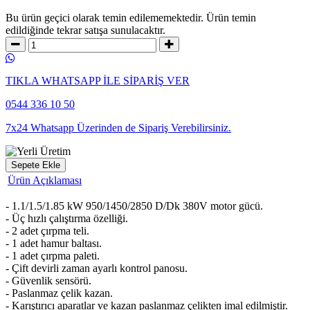
Bu ürün geçici olarak temin edilememektedir.
Ürün temin
edildiğinde tekrar satışa sunulacaktır.
TIKLA WHATSAPP İLE SİPARİŞ VER
0544 336 10 50
7x24 Whatsapp Üzerinden de Sipariş Verebilirsiniz.
Sepete Ekle
Ürün Açıklaması
- 1.1/1.5/1.85 kW 950/1450/2850 D/Dk 380V motor gücü.
- Üç hızlı çalıştırma özelliği.
- 2 adet çırpma teli.
- 1 adet hamur baltası.
- 1 adet çırpma paleti.
- Çift devirli zaman ayarlı kontrol panosu.
- Güvenlik sensörü.
- Paslanmaz çelik kazan.
- Karıştırıcı aparatlar ve kazan paslanmaz çelikten imal edilmiştir.