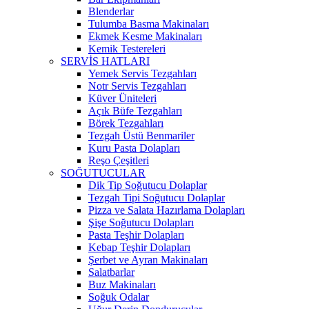
Blenderlar
Tulumba Basma Makinaları
Ekmek Kesme Makinaları
Kemik Testereleri
SERVİS HATLARI
Yemek Servis Tezgahları
Notr Servis Tezgahları
Küver Üniteleri
Açık Büfe Tezgahları
Börek Tezgahları
Tezgah Üstü Benmariler
Kuru Pasta Dolapları
Reşo Çeşitleri
SOĞUTUCULAR
Dik Tip Soğutucu Dolaplar
Tezgah Tipi Soğutucu Dolaplar
Pizza ve Salata Hazırlama Dolapları
Şişe Soğutucu Dolapları
Pasta Teşhir Dolapları
Kebap Teşhir Dolapları
Şerbet ve Ayran Makinaları
Salatbarlar
Buz Makinaları
Soğuk Odalar