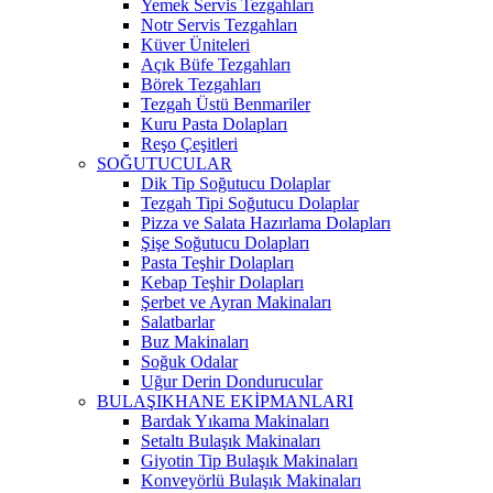
Yemek Servis Tezgahları
Notr Servis Tezgahları
Küver Üniteleri
Açık Büfe Tezgahları
Börek Tezgahları
Tezgah Üstü Benmariler
Kuru Pasta Dolapları
Reşo Çeşitleri
SOĞUTUCULAR
Dik Tip Soğutucu Dolaplar
Tezgah Tipi Soğutucu Dolaplar
Pizza ve Salata Hazırlama Dolapları
Şişe Soğutucu Dolapları
Pasta Teşhir Dolapları
Kebap Teşhir Dolapları
Şerbet ve Ayran Makinaları
Salatbarlar
Buz Makinaları
Soğuk Odalar
Uğur Derin Dondurucular
BULAŞIKHANE EKİPMANLARI
Bardak Yıkama Makinaları
Setaltı Bulaşık Makinaları
Giyotin Tip Bulaşık Makinaları
Konveyörlü Bulaşık Makinaları