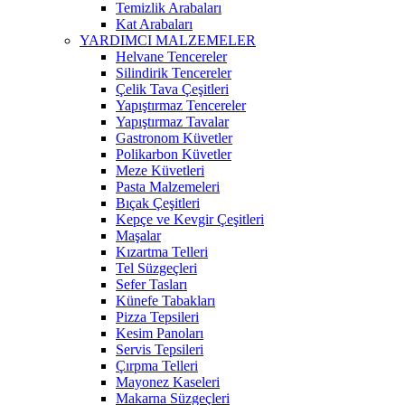
Temizlik Arabaları
Kat Arabaları
YARDIMCI MALZEMELER
Helvane Tencereler
Silindirik Tencereler
Çelik Tava Çeşitleri
Yapıştırmaz Tencereler
Yapıştırmaz Tavalar
Gastronom Küvetler
Polikarbon Küvetler
Meze Küvetleri
Pasta Malzemeleri
Bıçak Çeşitleri
Kepçe ve Kevgir Çeşitleri
Maşalar
Kızartma Telleri
Tel Süzgeçleri
Sefer Tasları
Künefe Tabakları
Pizza Tepsileri
Kesim Panoları
Servis Tepsileri
Çırpma Telleri
Mayonez Kaseleri
Makarna Süzgeçleri