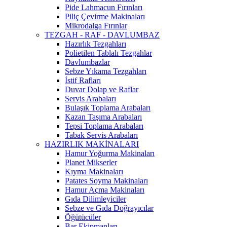
Pide Lahmacun Fırınları
Piliç Çevirme Makinaları
Mikrodalga Fırınlar
TEZGAH - RAF - DAVLUMBAZ
Hazırlık Tezgahları
Polietilen Tablalı Tezgahlar
Davlumbazlar
Sebze Yıkama Tezgahları
İstif Rafları
Duvar Dolap ve Raflar
Servis Arabaları
Bulaşık Toplama Arabaları
Kazan Taşıma Arabaları
Tepsi Toplama Arabaları
Tabak Servis Arabaları
HAZIRLIK MAKİNALARI
Hamur Yoğurma Makinaları
Planet Mikserler
Kıyma Makinaları
Patates Soyma Makinaları
Hamur Açma Makinaları
Gıda Dilimleyiciler
Sebze ve Gıda Doğrayıcılar
Öğütücüler
Bar Ekipmanları