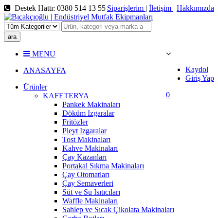
Destek Hattı: 0380 514 13 55
Siparişlerim
|
İletişim
|
Hakkımızda
ara
MENU
Kaydol
ANASAYFA
Giriş Yap
Ürünler
0
KAFETERYA
Pankek Makinaları
Döküm Izgaralar
Fritözler
Pleyt Izgaralar
Tost Makinaları
Kahve Makinaları
Çay Kazanları
Portakal Sıkma Makinaları
Çay Otomatları
Çay Semaverleri
Süt ve Su Isıtıcıları
Waffle Makinaları
Sahlep ve Sıcak Çikolata Makinaları