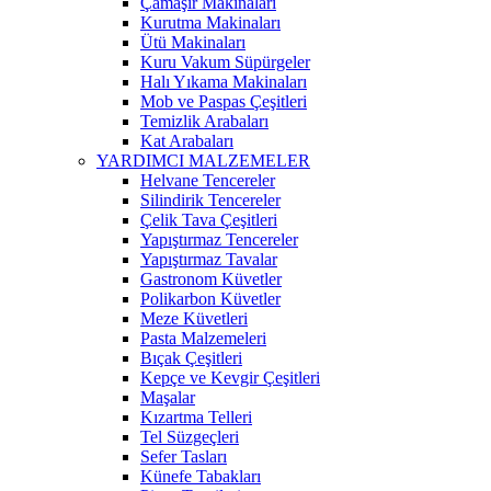
Çamaşır Makinaları
Kurutma Makinaları
Ütü Makinaları
Kuru Vakum Süpürgeler
Halı Yıkama Makinaları
Mob ve Paspas Çeşitleri
Temizlik Arabaları
Kat Arabaları
YARDIMCI MALZEMELER
Helvane Tencereler
Silindirik Tencereler
Çelik Tava Çeşitleri
Yapıştırmaz Tencereler
Yapıştırmaz Tavalar
Gastronom Küvetler
Polikarbon Küvetler
Meze Küvetleri
Pasta Malzemeleri
Bıçak Çeşitleri
Kepçe ve Kevgir Çeşitleri
Maşalar
Kızartma Telleri
Tel Süzgeçleri
Sefer Tasları
Künefe Tabakları