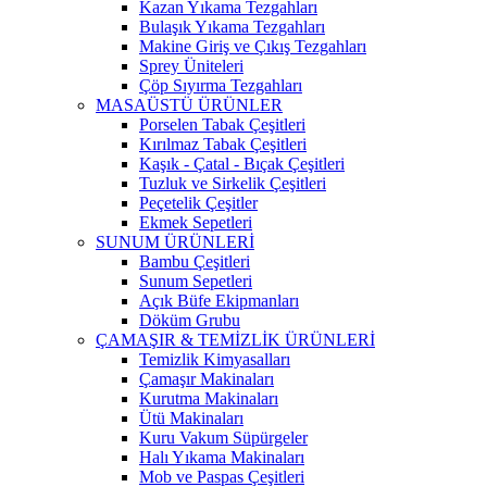
Kazan Yıkama Tezgahları
Bulaşık Yıkama Tezgahları
Makine Giriş ve Çıkış Tezgahları
Sprey Üniteleri
Çöp Sıyırma Tezgahları
MASAÜSTÜ ÜRÜNLER
Porselen Tabak Çeşitleri
Kırılmaz Tabak Çeşitleri
Kaşık - Çatal - Bıçak Çeşitleri
Tuzluk ve Sirkelik Çeşitleri
Peçetelik Çeşitler
Ekmek Sepetleri
SUNUM ÜRÜNLERİ
Bambu Çeşitleri
Sunum Sepetleri
Açık Büfe Ekipmanları
Döküm Grubu
ÇAMAŞIR & TEMİZLİK ÜRÜNLERİ
Temizlik Kimyasalları
Çamaşır Makinaları
Kurutma Makinaları
Ütü Makinaları
Kuru Vakum Süpürgeler
Halı Yıkama Makinaları
Mob ve Paspas Çeşitleri