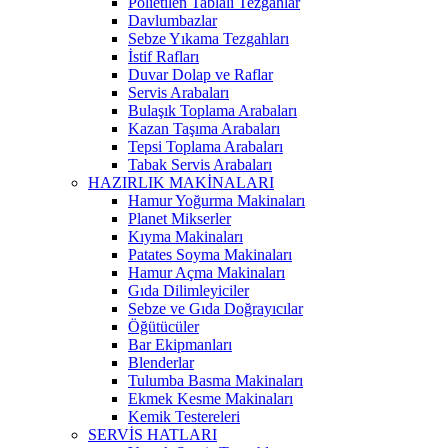
Polietilen Tablalı Tezgahlar
Davlumbazlar
Sebze Yıkama Tezgahları
İstif Rafları
Duvar Dolap ve Raflar
Servis Arabaları
Bulaşık Toplama Arabaları
Kazan Taşıma Arabaları
Tepsi Toplama Arabaları
Tabak Servis Arabaları
HAZIRLIK MAKİNALARI
Hamur Yoğurma Makinaları
Planet Mikserler
Kıyma Makinaları
Patates Soyma Makinaları
Hamur Açma Makinaları
Gıda Dilimleyiciler
Sebze ve Gıda Doğrayıcılar
Öğütücüler
Bar Ekipmanları
Blenderlar
Tulumba Basma Makinaları
Ekmek Kesme Makinaları
Kemik Testereleri
SERVİS HATLARI