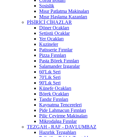
Çorba Botları
Sosislik
Mısır Patlatma Makinaları
Mısır Haşlama Kazanları
PİŞİRİCİ CİHAZLAR
Döner Ocakları
Setüstü Ocaklar
Yer Ocakları
Kuzineler
Patisserie Fırınlar
Pizza Fırınları
Pasta Börek Fırınları
Salamander Izgaralar
60'Lık Seri
70'Lik Seri
90'Lık Seri
Künefe Ocakları
Börek Ocakları
Tandır Fırınları
Kaynatma Tencereleri
Pide Lahmacun Fırınları
Piliç Çevirme Makinaları
Mikrodalga Fırınlar
TEZGAH - RAF - DAVLUMBAZ
Hazırlık Tezgahları