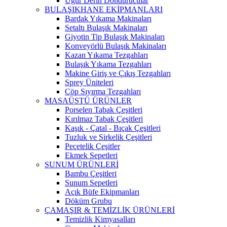
Uğur Derin Dondurucular
BULAŞIKHANE EKİPMANLARI
Bardak Yıkama Makinaları
Setaltı Bulaşık Makinaları
Giyotin Tip Bulaşık Makinaları
Konveyörlü Bulaşık Makinaları
Kazan Yıkama Tezgahları
Bulaşık Yıkama Tezgahları
Makine Giriş ve Çıkış Tezgahları
Sprey Üniteleri
Çöp Sıyırma Tezgahları
MASAÜSTÜ ÜRÜNLER
Porselen Tabak Çeşitleri
Kırılmaz Tabak Çeşitleri
Kaşık - Çatal - Bıçak Çeşitleri
Tuzluk ve Sirkelik Çeşitleri
Peçetelik Çeşitler
Ekmek Sepetleri
SUNUM ÜRÜNLERİ
Bambu Çeşitleri
Sunum Sepetleri
Açık Büfe Ekipmanları
Döküm Grubu
ÇAMAŞIR & TEMİZLİK ÜRÜNLERİ
Temizlik Kimyasalları