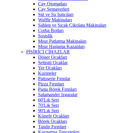
Çay Otomatları
Çay Semaverleri
Süt ve Su Isıtıcıları
Waffle Makinaları
Sahlep ve Sıcak Çikolata Makinaları
Çorba Botları
Sosislik
Mısır Patlatma Makinaları
Mısır Haşlama Kazanları
PİŞİRİCİ CİHAZLAR
Döner Ocakları
Setüstü Ocaklar
Yer Ocakları
Kuzineler
Patisserie Fırınlar
Pizza Fırınları
Pasta Börek Fırınları
Salamander Izgaralar
60'Lık Seri
70'Lik Seri
90'Lık Seri
Künefe Ocakları
Börek Ocakları
Tandır Fırınları
Kaynatma Tencereleri