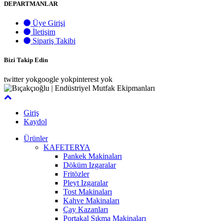
DEPARTMANLAR
Üye Girişi
İletişim
Sipariş Takibi
Bizi Takip Edin
twitter yok
google yokpinterest yok
Giriş
Kaydol
Ürünler
KAFETERYA
Pankek Makinaları
Döküm Izgaralar
Fritözler
Pleyt Izgaralar
Tost Makinaları
Kahve Makinaları
Çay Kazanları
Portakal Sıkma Makinaları