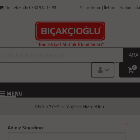
Destek Hattı: 0380 514 13 55
Siparişlerim
|
İletişim
|
Hakkımızda
ARA
0
MENU
ANA SAYFA
» Müşteri Hizmetleri
*
Adınız Soyadınız