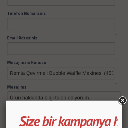
Telefon Numaranız
*
Email Adresiniz
*
Mesajınızın Konusu
*
Mesajınız