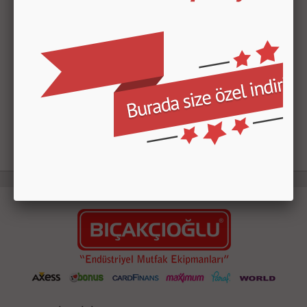
Bıçakçıoğlu Endüstriyel Mutfak Ekipmanları
Adres:
Kültür Mah. Rasim Betir Bulvarı No:38 Merkez /
Düzce / Türkiye
Telefon:
+90 (380)
514 13 55
Web:
www.bicakciogluendmutfak.com
E-Posta:
info@bicakcioglu.com.tr